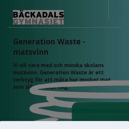
Generation Waste - 
matsvinn
Vi vill vara med och minska skolans 
matsvinn. Generation Waste är ett 
verktyg för att mäta hur mycket mat 
som slängs varje dag.