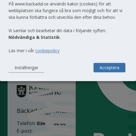
0 kg matsvin
På www.backadal.se används kakor (cookies) för att
webbplatsen ska fungera så bra som möjligt och för att vi
Motsvarar 0 portioner i so
ska kunna förbättra och utveckla den efter dina behov.
Vi samlar och bearbetar din data i följande syften:
Nödvändiga & Statistik
.
Läs mer i vår
cookiepolicy
Till toppen av sidan
Inställningar
Acceptera
Bäckadalsgymnasiet
Telefon: 
036-10 50 00
E-post: 