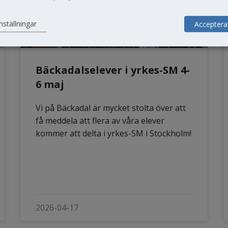
nställningar
Acceptera
Bäckadalselever i yrkes-SM 4-
6 maj
Vi på Bäckadal är mycket stolta över att
få meddela att flera av våra elever
kommer att delta i yrkes-SM i Stockholm!
2026-04-17