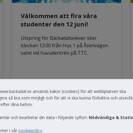
Välkommen att fira våra
studenter den 12 juni!
Utspring för Bäckadalselever sker
klockan 12.00 från Hus 1 på Åsenvägen
samt vid huvudentrén på TTC.
2026-05-07
www.backadal.se används kakor (cookies) för att webbplatsen ska
era så bra som möjligt och för att vi ska kunna förbättra och utveckl
 efter dina behov.
amlar och bearbetar din data i följande syften:
Nödvändiga & Statis
 mer i vår
cookiepolicy