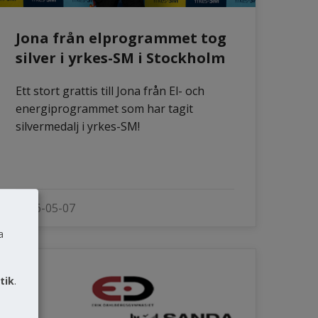
Jona från elprogrammet tog
silver i yrkes-SM i Stockholm
Ett stort grattis till Jona från El- och
energiprogrammet som har tagit
silvermedalj i yrkes-SM!
2026-05-07
a
tik
.