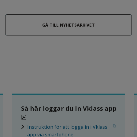
GÅ TILL NYHETSARKIVET
nk till annan webbplats.
Så här loggar du in Vklass app
pdf, 272.5 kB.
pdf, 272.5 kB.
Instruktion för att logga in i Vklass 
app via smartphone